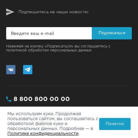
Подпишитесь на наши новости:
Подписаться
Нажимая на кнопку «Подписаться» вы соглашаетесь с
политикой обработки персональных данных
8 800 800 00 00
Мы используем куки. Продолжая
Москва, ул. Большая, 112/3 - 200
пользоваться сайтом, вы соглашаетесь с
Понятно
обработкой файлов куки и
info@site.ru
персональных данных. Подробнее — в
Политике конфиденциальности
.