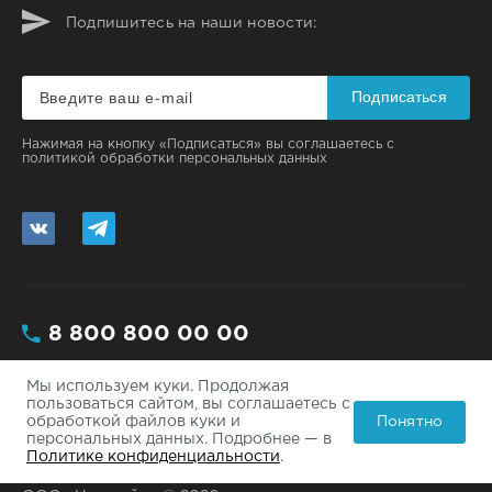
Подпишитесь на наши новости:
Подписаться
Нажимая на кнопку «Подписаться» вы соглашаетесь с
политикой обработки персональных данных
8 800 800 00 00
Мы используем куки. Продолжая
Москва, ул. Большая, 112/3 - 200
пользоваться сайтом, вы соглашаетесь с
Понятно
обработкой файлов куки и
info@site.ru
персональных данных. Подробнее — в
Политике конфиденциальности
.