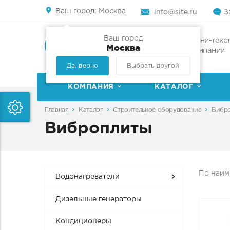
Ваш город:
Москва
info@site.ru
З
Ваш город
Мини-текст
Москва
компании
Да, верно
Выбрать другой
КОМПАНИЯ
КАТАЛОГ
Главная
Каталог
Строительное оборудование
Вибр
Виброплиты
По наи
Водонагреватели
Дизельные генераторы
Кондиционеры