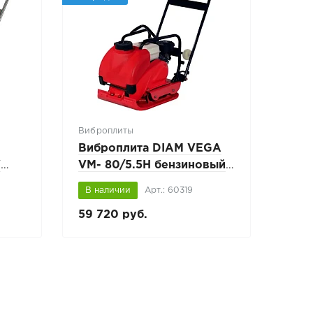
Виброплиты
Виброплита DIAM VEGA
W
VM- 80/5.5H бензиновый
ь
двигатель HONDA
В наличии
Арт.: 60319
59 720 руб.