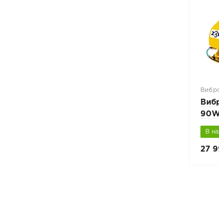
Вибр
Виб
90W
двиг
В н
бак
27 9