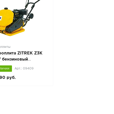
оплиты
роплита ZITREK Z3K
 бензиновый
атель LONCIN, с
аличии
Арт.: 09409
ом
90 руб.