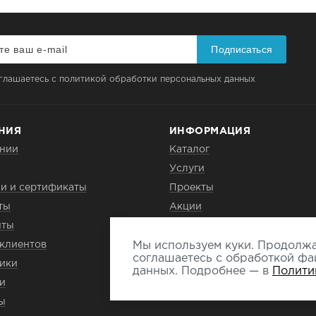
Подписаться
глашаетесь с политикой обработки персональных данных
НИЯ
ИНФОРМАЦИЯ
нии
Каталог
Услуги
и и сертификаты
Проекты
ты
Акции
нты
Новости
клиентов
Мы используем куки. Продолжа
Вопрос-ответ
соглашаетесь с обработкой фа
ики
данных. Подробнее — в
Полити
и
ы