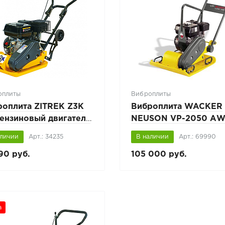
оплиты
Виброплиты
роплита ZITREK Z3K
Виброплита WACKER
бензиновый двигатель
NEUSON VP-2050 А
CIN
бензиновый двигател
аличии
Арт.: 34235
В наличии
Арт.: 69990
HONDA, с баком
90 руб.
105 000 руб.
а