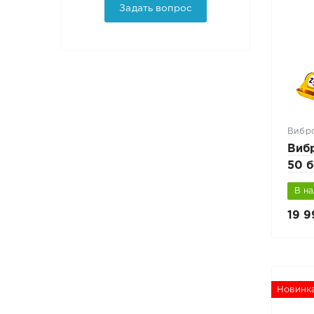
Задать вопрос
Вибр
Виб
50 
LON
В н
19 9
Новинк