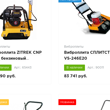
оплиты
Виброплиты
роплита ZITREK CNP
Виброплита СПЛИТС
2 бензиновый
VS-246E20
атель LONCIN,
аличии
Арт.: 65443
В наличии
Арт.: 90011
ерсивная
90 руб.
83 741 руб.
дажа
Новинка