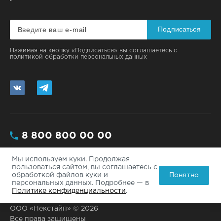
Подписаться
Нажимая на кнопку «Подписаться» вы соглашаетесь с
политикой обработки персональных данных
8 800 800 00 00
Мы используем куки. Продолжая
Москва, ул. Большая, 112/3 - 200
пользоваться сайтом, вы соглашаетесь с
Понятно
обработкой файлов куки и
info@site.ru
персональных данных. Подробнее — в
Политике конфиденциальности
.
ООО «Некстайп» © 2026
Все права защищены