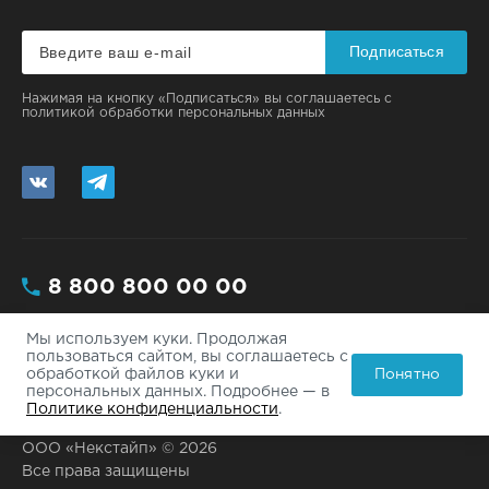
Подписаться
Нажимая на кнопку «Подписаться» вы соглашаетесь с
политикой обработки персональных данных
8 800 800 00 00
Мы используем куки. Продолжая
Москва, ул. Большая, 112/3 - 200
пользоваться сайтом, вы соглашаетесь с
Понятно
обработкой файлов куки и
info@site.ru
персональных данных. Подробнее — в
Политике конфиденциальности
.
ООО «Некстайп» © 2026
Все права защищены