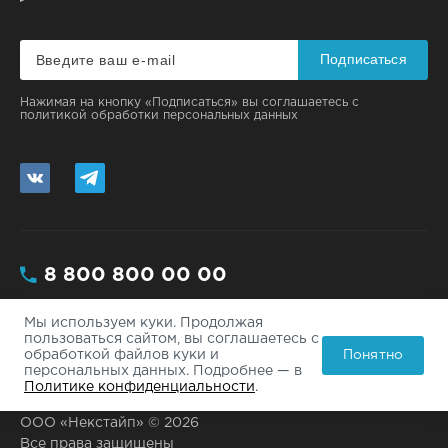
Подписаться
Нажимая на кнопку «Подписаться» вы соглашаетесь с
политикой обработки персональных данных
8 800 800 00 00
Мы используем куки. Продолжая
Москва, ул. Большая, 112/3 - 200
пользоваться сайтом, вы соглашаетесь с
Понятно
обработкой файлов куки и
info@site.ru
персональных данных. Подробнее — в
Политике конфиденциальности
.
ООО «Некстайп» © 2026
Все права защищены