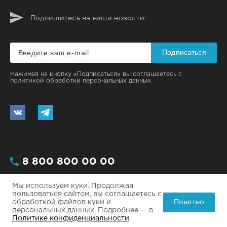
Подпишитесь на наши новости:
Подписаться
Нажимая на кнопку «Подписаться» вы соглашаетесь с
политикой обработки персональных данных
8 800 800 00 00
Мы используем куки. Продолжая
Москва, ул. Большая, 112/3 - 200
пользоваться сайтом, вы соглашаетесь с
Понятно
обработкой файлов куки и
info@site.ru
персональных данных. Подробнее — в
Политике конфиденциальности
.