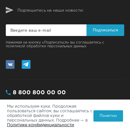
Подпишитесь на наши новости:
Подписаться
Нажимая на кнопку «Подписаться» вы соглашаетесь с
политикой обработки персональных данных
8 800 800 00 00
Мы используем куки. Продолжая
Москва, ул. Большая, 112/3 - 200
пользоваться сайтом, вы соглашаетесь с
Понятно
обработкой файлов куки и
info@site.ru
персональных данных. Подробнее — в
Политике конфиденциальности
.