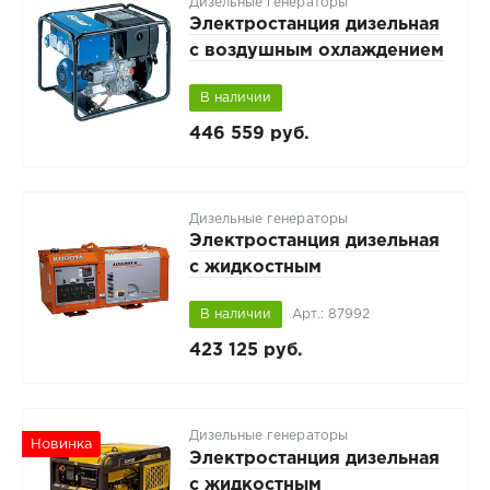
Дизельные генераторы
Электростанция дизельная
с воздушным охлаждением
GEKO 7801ED-AA/ZEDA
В наличии
BLC с автозапуском
446 559 руб.
Дизельные генераторы
Электростанция дизельная
с жидкостным
охлаждением KUBOTA GL-
В наличии
Арт.: 87992
9000 в звукоизолирующем
корпусе
423 125 руб.
Дизельные генераторы
Новинка
Электростанция дизельная
с жидкостным