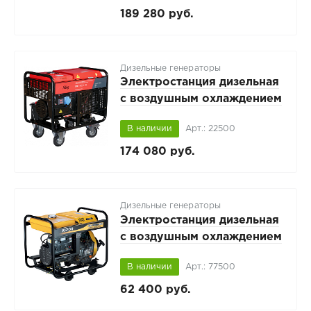
189 280 руб.
Дизельные генераторы
Электростанция дизельная
с воздушным охлаждением
FUBAG DS 11000 A ES
В наличии
Арт.: 22500
открытая
174 080 руб.
Дизельные генераторы
Электростанция дизельная
с воздушным охлаждением
KIPOR KDE 6500E3
В наличии
Арт.: 77500
открытого исполнения
62 400 руб.