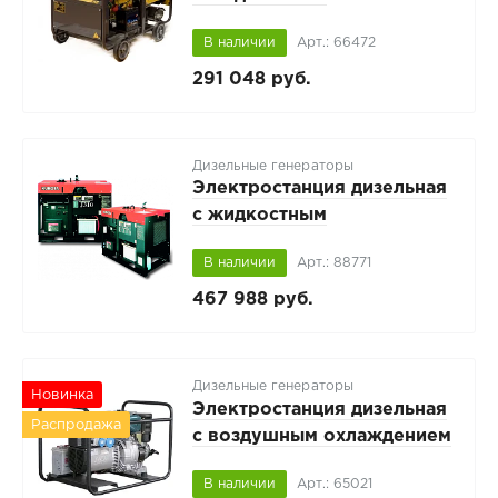
охлаждением KIPOR KDE
В наличии
Арт.: 66472
16EA3 открытого
исполнения
291 048 руб.
Дизельные генераторы
Электростанция дизельная
с жидкостным
охлаждением KUBOTA J-116
В наличии
Арт.: 88771
открытого исполнения
467 988 руб.
Дизельные генераторы
Новинка
Электростанция дизельная
Распродажа
с воздушным охлаждением
SUBARU ED 6,0/230-SLЕ
В наличии
Арт.: 65021